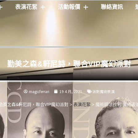
表演花絮
活動報價
聯絡資訊
勤美之森&軒尼詩，聯合VIP魔幻派對
magicferrari
19 4 月, 2021
派對魔術表演
勤美之森&軒尼詩，聯合VIP魔幻派對
>
表演花絮
>
魔術師法拉利 魔術表