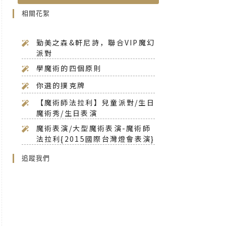
相關花絮
勤美之森&軒尼詩，聯合VIP魔幻
派對
學魔術的四個原則
你選的撲克牌
【魔術師法拉利】兒童派對/生日
魔術秀/生日表演
魔術表演/大型魔術表演-魔術師
法拉利{2015國際台灣燈會表演}
追蹤我們