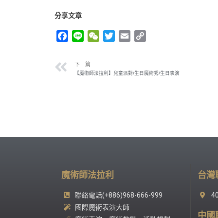
分享文章
F
L
W
T
E
C
a
i
e
w
m
o
c
n
C
i
a
p
下一篇
e
e
h
t
i
y
【魔術師法拉利】兒童派對/生日魔術秀/生日表演
b
a
t
l
L
o
t
e
i
o
r
n
k
k
魔術師法拉利
台灣
聯絡電話(+886)968-666-999
4
國際魔術表演大師
中國