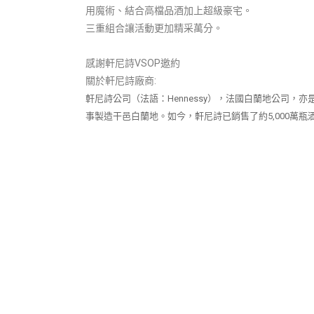
用魔術、結合高檔品酒加上超級豪宅。
三重組合讓活動更加精采萬分。
感謝軒尼詩VSOP邀約
關於軒尼詩廠商:
軒尼詩公司（法語：Hennessy），法國白蘭地公司，
事製造干邑白蘭地。如今，軒尼詩已銷售了約5,000萬