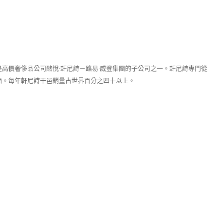
亦是高價奢侈品公司酩悅·軒尼詩－路易·威登集團的子公司之一。軒尼詩專門從
瓶酒。每年軒尼詩干邑銷量占世界百分之四十以上。