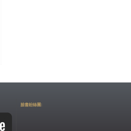
臉書紛絲團: